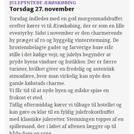
JULEPYNTEDE ÆRØSKØBING
Torsdag 27. november
Torsdag indledes med en god morgenmadsbuffet.
erefter kører vi til Ærøskøbing, der er som en lille
eventyrby. Sidst i november er den charmerende
by præget af ro og hyggelig vinterstemning. De
brostensbelagte gader og farverige huse står
stille i det kølige vejr, og julelys begynder at
pryde byens vinduer og butikker. Der er færre
turister, hvilket giver en fredelig og autentisk
atmosfære, hvor man virkelig kan nyde den
gamle købstads charme.
Vi får tid til at nyde byen og måske spise en
frokost et sted.
Tidlig eftermiddag kører vi tilbage til hotellet og
kan gøre os klar til en fyldig julefrokostbuffet
med klassiske juleretter. Stemningen toppes af en
spillemand, der i løbet af aftenen lægger op til
både dans og sang.