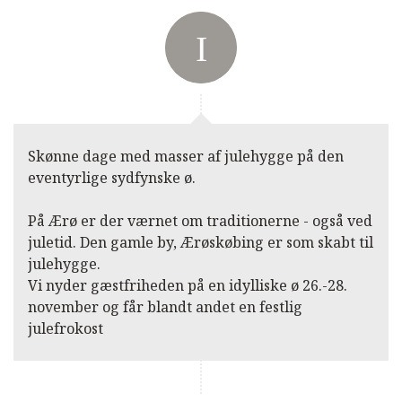
E-mail:
mail@laeserklubben.dk
Facebook:
Læserklubben
Adresse:
Læserklubben, en del
af Mediehusene
Midtjylland
Skønne dage med masser af julehygge på den
Østergade 21
eventyrlige sydfynske ø.
7400
Herning
På Ærø er der værnet om traditionerne - også ved
juletid. Den gamle by, Ærøskøbing er som skabt til
Kontaktformular
Ring til os
julehygge.
Vi nyder gæstfriheden på en idylliske ø 26.-28.
november og får blandt andet en festlig
julefrokost