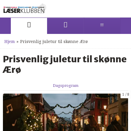
Hjem
»
Prisvenlig juletur til skønne Ærø
Prisvenlig juletur til skønne
Ærø
Dagsprogram
1
8