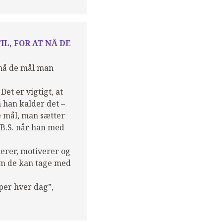
IL, FOR AT NÅ DE
t nå de mål man
Det er vigtigt, at
m han kalder det –
e mål, man sætter
 B.S. når han med
kerer, motiverer og
som de kan tage med
per hver dag”,