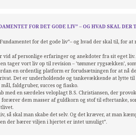
DAMENTET FOR DET GODE LIV” – OG HVAD SKAL DER T
"Fundamentet for det gode liv”– og hvad der skal til, for a
vid af personlige erfaringer og anekdoter fra sit eget liv. 
den tager vort liv op til revision – ’tømmer rygsækken’, so
rdan en ordentlig platform er forudsætningen for at nå d
rivat. Det er underholdende og tankevækkende at lytte til
 mål, faldgruber, succes og fiasko.
kab med en særdeles veloplagt B.S. Christiansen, der provo
og forærer dem masser af guldkorn og stof til eftertanke, 
tlivet.
liv, så skal man skabe det selv. Og det kræver, at man kæm
 den der bærer viljen i hjertet er intet umuligt”.