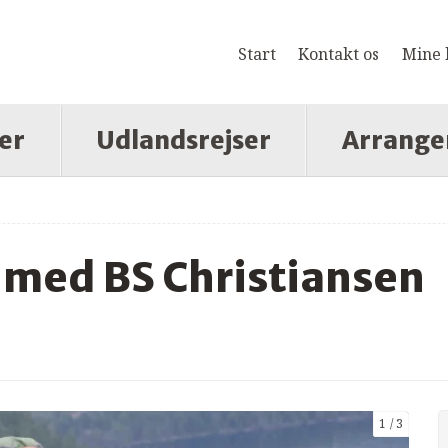
Start
Kontakt os
Mine 
er
Udlandsrejser
Arrange
med BS Christiansen
1
3