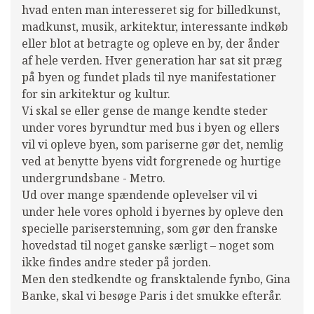
hvad enten man interesseret sig for billedkunst,
madkunst, musik, arkitektur, interessante indkøb
eller blot at betragte og opleve en by, der ånder
af hele verden. Hver generation har sat sit præg
på byen og fundet plads til nye manifestationer
for sin arkitektur og kultur.
Vi skal se eller gense de mange kendte steder
under vores byrundtur med bus i byen og ellers
vil vi opleve byen, som pariserne gør det, nemlig
ved at benytte byens vidt forgrenede og hurtige
undergrundsbane - Metro.
Ud over mange spændende oplevelser vil vi
under hele vores ophold i byernes by opleve den
specielle pariserstemning, som gør den franske
hovedstad til noget ganske særligt – noget som
ikke findes andre steder på jorden.
Men den stedkendte og fransktalende fynbo, Gina
Banke, skal vi besøge Paris i det smukke efterår.